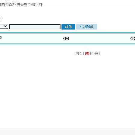
()
호
제목
작
[이전]
(0)
[다음]