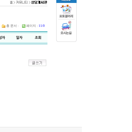
총 문서 :
페이지 :
11/0
성자
일자
조회