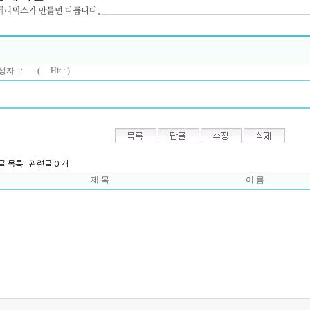
자 : (
Hit : )
글 목록 : 관련글 0 개
제 목
이 름