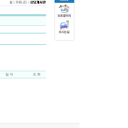
일 자
조 회