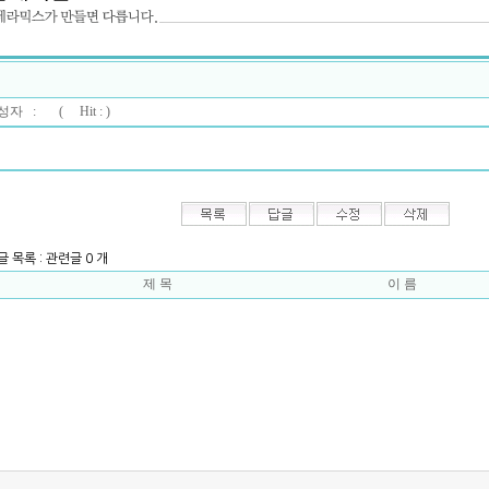
자 : (
Hit : )
글 목록 : 관련글 0 개
제 목
이 름