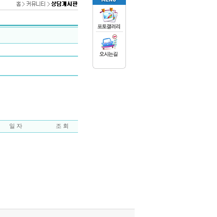
일 자
조 회