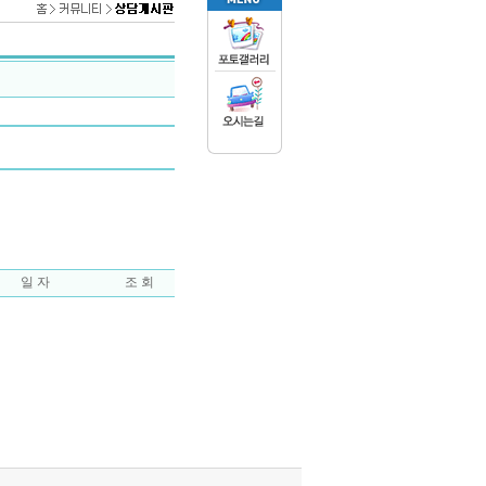
일 자
조 회