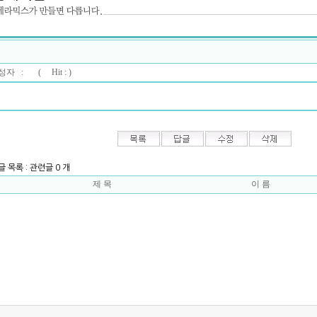
자 : (
Hit : )
글 목록 : 관련글 0 개
제 목
이 름