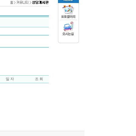
일 자
조 회