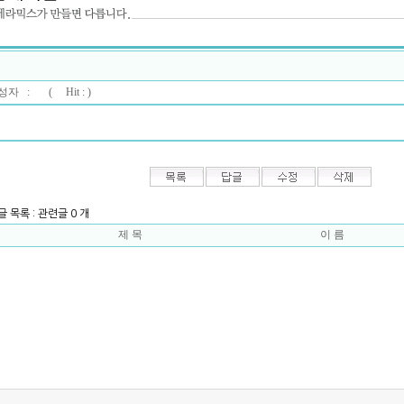
자 : (
Hit : )
글 목록 : 관련글 0 개
제 목
이 름