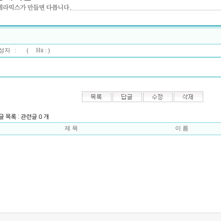
자 : (
Hit : )
글 목록 : 관련글 0 개
제 목
이 름