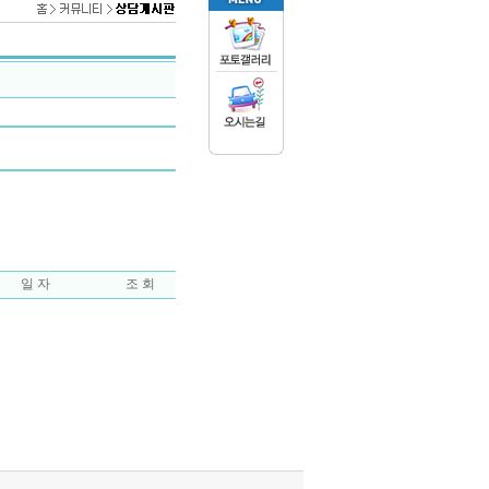
일 자
조 회