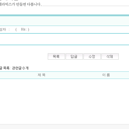
자 : (
Hit : )
글 목록 : 관련글 0 개
제 목
이 름