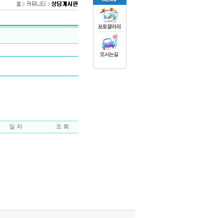
일 자
조 회